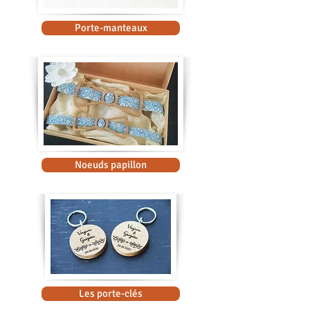
Porte-manteaux
Noeuds papillon
Les porte-clés