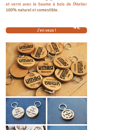
et verni avec le baume à bois de l’Atelier
100% naturel
et
comestible
.
4€
J'en veux !