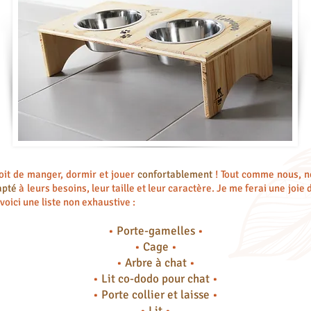
roit de manger, dormir et jouer
confortablement
!
Tout comme nous, 
apté
à leurs besoins, leur taille et leur caractère.
Je me ferai une joie 
voici une liste non exhaustive :
•
Porte-gamelles
•
•
Cage
•
•
Arbre à chat
•
•
Lit co-dodo pour chat
•
•
Porte collier et laisse
•
•
Lit
•