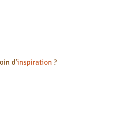
oin d'
inspiration
?
Cage chien