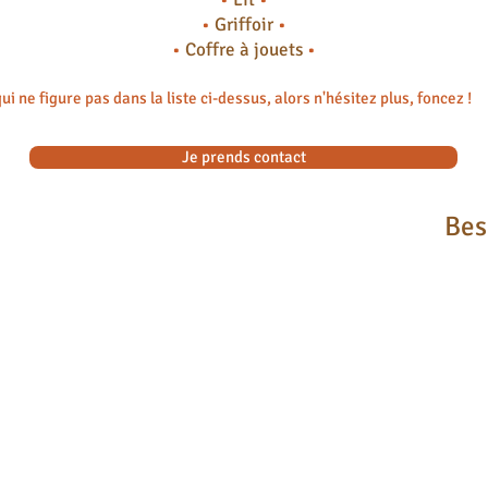
•
Griffoir
•
•
Coffre à jouets
•
ui ne figure pas dans la liste ci-dessus, alors n'hésitez plus, foncez !
Je prends contact
Bes
Porte laisse et collier
Porte-gamelle